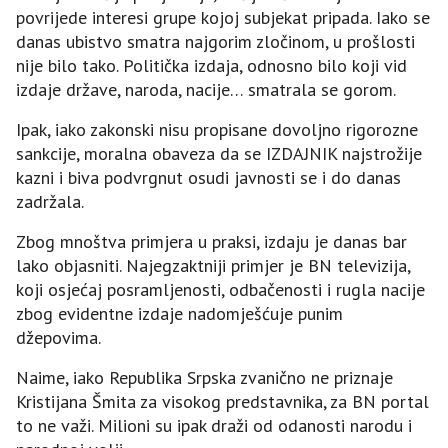
povrijede interesi grupe kojoj subjekat pripada. Iako se
danas ubistvo smatra najgorim zločinom, u prošlosti
nije bilo tako. Politička izdaja, odnosno bilo koji vid
izdaje države, naroda, nacije… smatrala se gorom.
Ipak, iako zakonski nisu propisane dovoljno rigorozne
sankcije, moralna obaveza da se IZDAJNIK najstrožije
kazni i biva podvrgnut osudi javnosti se i do danas
zadržala.
Zbog mnoštva primjera u praksi, izdaju je danas bar
lako objasniti. Najegzaktniji primjer je BN televizija,
koji osjećaj posramljenosti, odbačenosti i rugla nacije
zbog evidentne izdaje nadomješćuje punim
džepovima.
Naime, iako Republika Srpska zvanično ne priznaje
Kristijana Šmita za visokog predstavnika, za BN portal
to ne važi. Milioni su ipak draži od odanosti narodu i