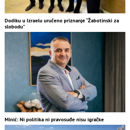
Dodiku u Izraelu uručeno priznanje “Žabotinski za
slobodu”
Minić: Ni politika ni pravosuđe nisu igračke