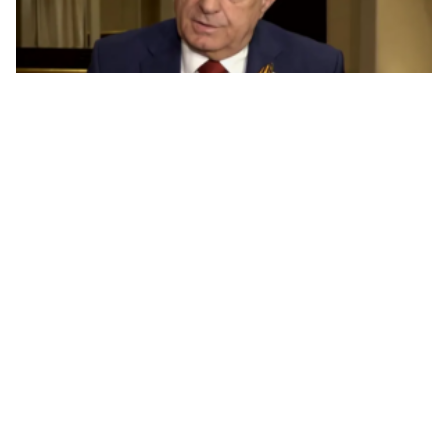
Dodik: Puna podrška Trampu u zaštiti hrišćana od
prijetnji Islamske države