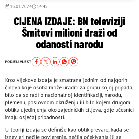
16.01.2024
14:45
CIJENA IZDAJE: BN televiziji
Šmitovi milioni draži od
odanosti narodu
PODJELI VIJEST
Kroz vijekove izdaja je smatrana jednim od najgorih
činova koje osoba može uraditi za grupu kojoj pripada,
bilo da se radi o nacionalnoj identifikaciji, narodu,
plemenu, poslovnom okruženju ili bilo kojem drugom
obliku ujedinjenja oko zajedničkih ciljeva, gdje učesnici
imaju osjećaj pripadnosti.
U teoriji izdaja se definiše kao oblik prevare, kada se
iznevjeri nečije povjerenje, nečija očekivanja ili se