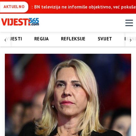
a ne informiše objektivno, već pokušava da ospori vodovod na Vuči
AKTUELNO
‹
›
VIJESTI
REGIJA
REFLEKSIJE
SVIJET
BIZN