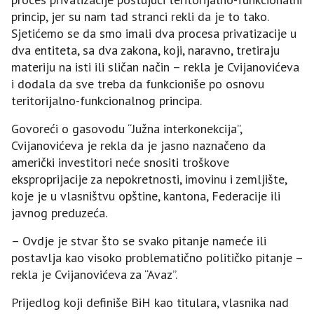
princip, jer su nam tad stranci rekli da je to tako.
Sjetićemo se da smo imali dva procesa privatizacije u
dva entiteta, sa dva zakona, koji, naravno, tretiraju
materiju na isti ili sličan način – rekla je Cvijanovićeva
i dodala da sve treba da funkcioniše po osnovu
teritorijalno-funkcionalnog principa.
Govoreći o gasovodu “Јužna interkonekcija”,
Cvijanovićeva je rekla da je jasno naznačeno da
američki investitori neće snositi troškove
eksproprijacije za nepokretnosti, imovinu i zemljište,
koje je u vlasništvu opštine, kantona, Federacije ili
javnog preduzeća.
– Ovdje je stvar što se svako pitanje nameće ili
postavlja kao visoko problematično političko pitanje –
rekla je Cvijanovićeva za “Avaz”.
Prijedlog koji definiše BiH kao titulara, vlasnika nad