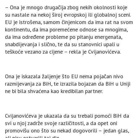
– Ona je mnogo drugačija zbog nekih okolnosti koje
su nastale na nekoj široj evropskoj ili globalnoj sceni.
EU je istrošena, samom činjenicom da ima rat na svom
kontinentu, da ima poremećene odnose sa mnogima,
da ima određene probleme po pitanju energenata,
snabdijevanja i slično, te da su stanovnici upali u
teškoće vezano za cijene – rekla je Cvijanovićeva.
Ona je iskazala žaljenje što EU nema pojačan nivo
razmijevanja za BiH, te izrazila bojazan da BiH u Uniji
ne bi bila shvaćena kao kredibilan partner.
Cvijanovićeva je ukazala da su trebali pomoći BiH da
svi u njoj zadrže svoje različitosti, a da opet oni
promovišu ono što su nekad dogovorili – jedan glas,
ali nisu ostvarili taj dio.