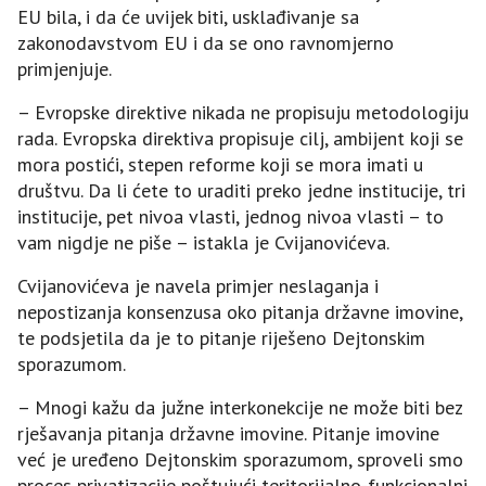
EU bila, i da će uvijek biti, usklađivanje sa
zakonodavstvom EU i da se ono ravnomjerno
primjenjuje.
– Evropske direktive nikada ne propisuju metodologiju
rada. Evropska direktiva propisuje cilj, ambijent koji se
mora postići, stepen reforme koji se mora imati u
društvu. Da li ćete to uraditi preko jedne institucije, tri
institucije, pet nivoa vlasti, jednog nivoa vlasti – to
vam nigdje ne piše – istakla je Cvijanovićeva.
Cvijanovićeva je navela primjer neslaganja i
nepostizanja konsenzusa oko pitanja državne imovine,
te podsjetila da je to pitanje riješeno Dejtonskim
sporazumom.
– Mnogi kažu da južne interkonekcije ne može biti bez
rješavanja pitanja državne imovine. Pitanje imovine
već je uređeno Dejtonskim sporazumom, sproveli smo
proces privatizacije poštujući teritorijalno-funkcionalni