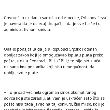
Govoreći o ukidanju sankcija od Amerike, Cvijanovićeva
je navela da je osjećaj drugačiji i da je sve lakše i u
administrativnom smislu.
Ona je podsjetila da je u Republici Srpskoj odmah
donijet zakon koji je omogućavao isplatu plata preko
pošte, a da u Federaciji BiH /FBiH/ to nije bio slučaj i
da sada ima poslanika koji nisu u mogućnosti da
dobiju svoje plate.
– To je sad već neki ogroman iznos akumuliranog
novca koji ste zaradili, ali vam je uskraćen zato što se
pošte nisu tada javile na taj konkurs, čini mi se, koji je
raspisalo Ministarstvo finansija i trezora – rekla je