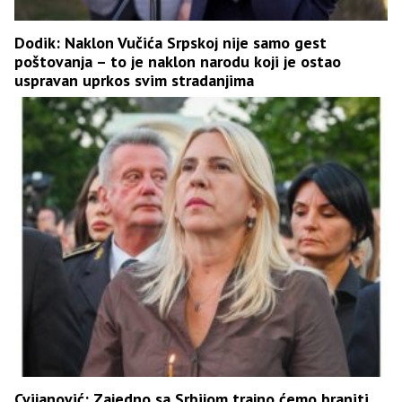
Dodik: Naklon Vučića Srpskoj nije samo gest
poštovanja – to je naklon narodu koji je ostao
uspravan uprkos svim stradanjima
Cvijanović: Zajedno sa Srbijom trajno ćemo braniti