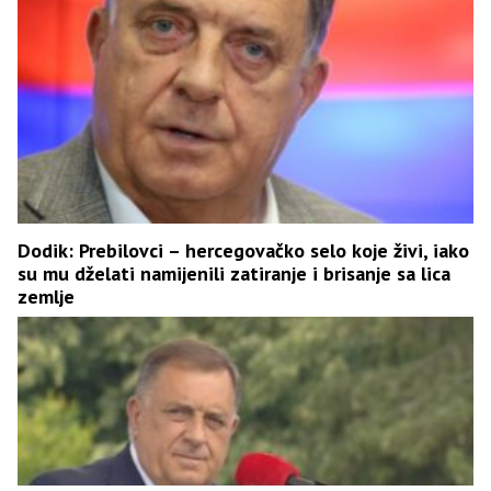
Dodik: Prebilovci – hercegovačko selo koje živi, iako
su mu dželati namijenili zatiranje i brisanje sa lica
zemlje