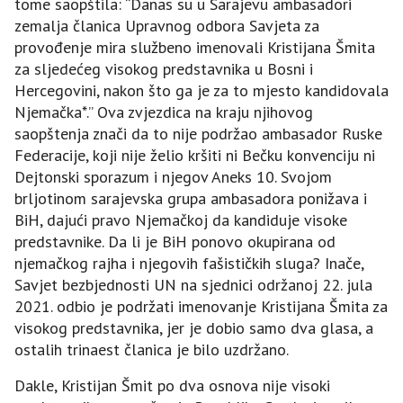
tome saopštila: “Danas su u Sarajevu ambasadori
zemalja članica Upravnog odbora Savjeta za
provođenje mira službeno imenovali Kristijana Šmita
za sljedećeg visokog predstavnika u Bosni i
Hercegovini, nakon što ga je za to mjesto kandidovala
Njemačka*.” Ova zvjezdica na kraju njihovog
saopštenja znači da to nije podržao ambasador Ruske
Federacije, koji nije želio kršiti ni Bečku konvenciju ni
Dejtonski sporazum i njegov Aneks 10. Svojom
brljotinom sarajevska grupa ambasadora ponižava i
BiH, dajući pravo Njemačkoj da kandiduje visoke
predstavnike. Da li je BiH ponovo okupirana od
njemačkog rajha i njegovih fašističkih sluga? Inače,
Savjet bezbjednosti UN na sjednici održanoj 22. jula
2021. odbio je podržati imenovanje Kristijana Šmita za
visokog predstavnika, jer je dobio samo dva glasa, a
ostalih trinaest članica je bilo uzdržano.
Dakle, Kristijan Šmit po dva osnova nije visoki