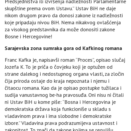
Predsjedništva ili izvršenja nadležnosti Parlamentarne
skupštine prema ovom Ustavu.” Ustav BiH ne daje
nikom drugom pravo da donosi zakone iz nadležnosti
koje pripadaju nivou BiH. Nema nikakvog ovlašćenja
za visokog predstavnika da može donositi zakone
Bosne i Hercegovine!
Sarajevska zona sumraka gora od Kafkinog romana
Franc Kafka je, napisavši roman “Proces”, opisao slučaj
Јozefa K. To je priča o čovjeku koji je optužen od
strane dalekog i nedostupnog organa vlasti, za zločin
čija priroda ostaje do kraja nepoznata i njemu i
čitaocu romana. Kao da je opisao postupke tužilaca i
sudija vanustavnog be-ha pravosuđa. Oni nisu ni čitali
ni Ustav BiH u kome piše: “Bosna i Hercegovina je
demokratska država koja funkcioniše u skladu s
vladavinom prava i ima slobodne i demokratske
izbore.” Vladavina prava podrazumijeva ustavnost i
zakonitost. To znači da zakone kojima se regulišu