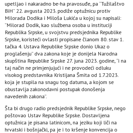
upetljao i nakaradno be-ha pravosuđe, pa “Tužilaštvo
BiH” 22. avgusta 2023. podiže optužnicu protiv
Milorada Dodika i Miloša Lukića u kojoj su napisali:
“Milorad Dodik, kao službena osoba u instituciji
Republika Srpske, u svojstvu predsjednika Republike
Srpske, koristeći ovlasti propisane članom 80. stav 1.
tačka 4. Ustava Republike Srpske donio Ukaz o
proglašenju” dva zakona koje je donijela Narodna
skupština Republike Srpske 27. juna 2023. godine, “i na
taj način ne primjenjujući i ne provodeći odluku
visokog predstavnika Kristijana Šmita od 1.7.2023.
koja je stupila na snagu tog datuma, a kojom se
obustavlja zakonodavni postupak donošenja
navedenih zakona”.
Šta bi drugo radio predsjednik Republike Srpske, nego
poštovao Ustav Republike Srpske. Dostavljena
optužnica je pisana latinicom, na jeziku koji liči na
hrvatski i bošnjački, pa je i to kršenje konvencija o