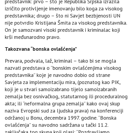
predstavnik: prvo – što je Republika Srpska izrazila
izričito protivljenje imenovanju bilo koga za visokog
predstavnika; drugo – što ni Savjet bezbjenosti UN
nije potvrdio Kristijana Šmita za visokog predstavnika.
On je samozvani visoki predstavnik i kriminalac koji
krši međunarodno pravo.
Takozvana “bonska ovlašćenja”
Prevara, podvala, laž, kriminal – tako bi se mogla
nazvati predstava o “bonskim ovlašćenjima visokog
predstavnika” koje je navodno dobio od strane
Savjeta za implementaciju mira, (poznatog kao PIK,
koji je u stvari samoizabrano tijelo samoizabranih
zemalja bez osnivačkog, statutarnog ili proceduralnog
akta; ili “neformalna grupa zemalja” kako ovaj skup
naziva Evropski sud za ljudska prava) na konferenciji
održanoj u Bonu, decembra 1997. godine. “Bonska
ovlašćenja” su navodno sadržana u tački 11.2.
zaključaka tog skupa koji glasi: “Pozdravljamo