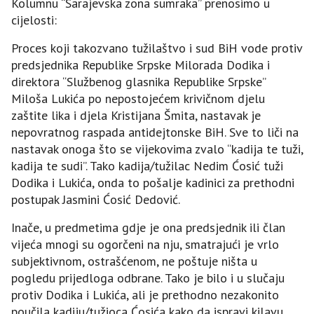
Kolumnu “Sarajevska zona sumraka” prenosimo u
cijelosti:
Proces koji takozvano tužilaštvo i sud BiH vode protiv
predsjednika Republike Srpske Milorada Dodika i
direktora “Službenog glasnika Republike Srpske”
Miloša Lukića po nepostojećem krivičnom djelu
zaštite lika i djela Kristijana Šmita, nastavak je
nepovratnog raspada antidejtonske BiH. Sve to liči na
nastavak onoga što se vijekovima zvalo “kadija te tuži,
kadija te sudi”. Tako kadija/tužilac Nedim Ćosić tuži
Dodika i Lukića, onda to pošalje kadinici za prethodni
postupak Јasmini Ćosić Dedović.
Inače, u predmetima gdje je ona predsjednik ili član
vijeća mnogi su ogorčeni na nju, smatrajući je vrlo
subjektivnom, ostrašćenom, ne poštuje ništa u
pogledu prijedloga odbrane. Tako je bilo i u slučaju
protiv Dodika i Lukića, ali je prethodno nezakonito
poučila kadiju/tužioca Ćosića kako da ispravi kilavu