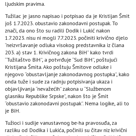
ljudskim pravima.
Tužilac je jasno napisao i potpisao da je Kristijan Šmit
još 1.7.2023. obustavio zakonodavni postupak. To
znači, da ono što su radili Dodik i Lukić nakon
1.7.2023. nisu ni mogli 7.7.2023. počiniti krivično djelo
“neizvršavanje odluka visokog predstavnika iz člana
203. a) stav 1. Krivičnog zakona BiH” kako tvrdi
“Tužilaštvo BiH”, a potvrđuje “Sud BiH”, poštujući
Kristijana Šmita. Ako poštuju Šmitove odluke i
njegovo “obustavljanje zakonodavnog postupka”, kako
onda tuže i sude za radnju potpisivanja ukaza i
objavljivanja “nevažećih” zakona u “Službenom
glasniku Republike Srpske”, nakon što je Šmit
“obustavio zakonodavni postupak”. Nema logike, ali to
je BiH.
Tužioci i sudije vanustavnog be-ha pravosuđa, za
razliku od Dodika i Lukića, počinili su čitav niz krivični