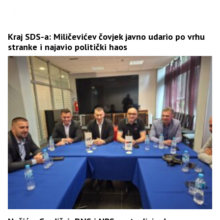
Kraj SDS-a: Miličevićev čovjek javno udario po vrhu
stranke i najavio politički haos