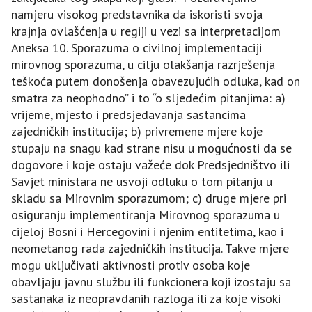
namjeru visokog predstavnika da iskoristi svoja
krajnja ovlašćenja u regiji u vezi sa interpretacijom
Aneksa 10. Sporazuma o civilnoj implementaciji
mirovnog sporazuma, u cilju olakšanja razrješenja
teškoća putem donošenja obavezujućih odluka, kad on
smatra za neophodno” i to “o sljedećim pitanjima: a)
vrijeme, mjesto i predsjedavanja sastancima
zajedničkih institucija; b) privremene mjere koje
stupaju na snagu kad strane nisu u mogućnosti da se
dogovore i koje ostaju važeće dok Predsjedništvo ili
Savjet ministara ne usvoji odluku o tom pitanju u
skladu sa Mirovnim sporazumom; c) druge mjere pri
osiguranju implementiranja Mirovnog sporazuma u
cijeloj Bosni i Hercegovini i njenim entitetima, kao i
neometanog rada zajedničkih institucija. Takve mjere
mogu uključivati aktivnosti protiv osoba koje
obavljaju javnu službu ili funkcionera koji izostaju sa
sastanaka iz neopravdanih razloga ili za koje visoki