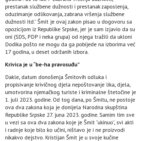
prestanak službene dužnosti i prestanak zaposlenja,
oduzimanje odlikovanja, zabrana vršenja službene
dužnosti itd.” Šmit je ovaj zakon pisao u dogovoru sa
opozicijom iz Republike Srpske, jer je sam izjavio da su
oni (SDS, PDP i neka grupa) od njega tražili da ukloni
Dodika pošto ne mogu da ga pobijede na izborima već
17 godina, u deset održanih izbora.
Krivica je u “be-ha pravosuđu”
Dakle, datum donošenja Šmitovih odluka i
propisivanje krivičnog djela nepoštovanje lika, djela,
umotvorina njemačkog turiste i kriminalne štetočine je
1. juli 2023. godine. Od tog dana, po Šmitu, ne postoje
ova dva zakona koja je donijela Narodna skupština
Republike Srpske 27. juna 2023. godine. Samim tim sve
u vezi sa ova dva zakona koje je Šmit “ukinuo”, svi akti
i radnje koje bilo ko učini, ništavo je i ne proizvodi
nikakvo dejstvo. Kristijan Šmit je u svoje kučine