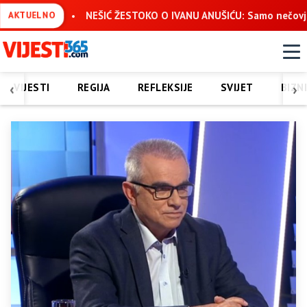
NEŠIĆ ŽESTOKO O IVANU ANUŠIĆU: Samo nečovjek može žaliti št
AKTUELNO
‹
›
VIJESTI
REGIJA
REFLEKSIJE
SVIJET
BIZN