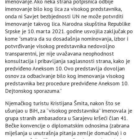
imenovanje. Ako neka strana potpisnica odbije
imenovanje bilo kog lica za visokog predstavnika,
onda ni Savjet bezbjednosti UN ne može potvrditi
imenovanje takvog lica. Narodna skupština Republike
Srpske je 10. marta 2021. godine usvojila zaključak po
kome “smatra da su dosadašnja nominovanja, izbor i
potvrđivanje visokog predstavnika nedovoljno
transparentni, jer nije uvažavana neophodnost
konsultacija i pribavljanja saglasnosti strana, kako je
predviđeno Aneksom 10. Ovo predstavlja dovoljan
osnov za odbacivanje bilo kog imenovanja visokog
predstavnika bez procedure predviđene Aneksom 10.
Dejtonskog sporazuma.”
Njemačkog turistu Kristijana Šmita, nakon što se
ušunjao u BiH, za “visokog predstavnika” imenovala je
grupa stranih ambasadora u Sarajevu kršeći član 41.
Bečke konvencije o diplomatskim odnosima (zabrana
miješanja u unutrašnja pitanja zemlje domaćina) i o