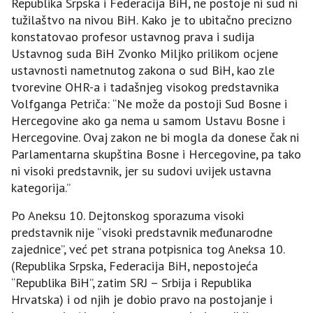
Republika Srpska i Federacija BiH, ne postoje ni sud ni
tužilaštvo na nivou BiH. Kako je to ubitačno precizno
konstatovao profesor ustavnog prava i sudija
Ustavnog suda BiH Zvonko Miljko prilikom ocjene
ustavnosti nametnutog zakona o sud BiH, kao zle
tvorevine OHR-a i tadašnjeg visokog predstavnika
Volfganga Petriča: “Ne može da postoji Sud Bosne i
Hercegovine ako ga nema u samom Ustavu Bosne i
Hercegovine. Ovaj zakon ne bi mogla da donese čak ni
Parlamentarna skupština Bosne i Hercegovine, pa tako
ni visoki predstavnik, jer su sudovi uvijek ustavna
kategorija.”
Po Aneksu 10. Dejtonskog sporazuma visoki
predstavnik nije “visoki predstavnik međunarodne
zajednice”, već pet strana potpisnica tog Aneksa 10.
(Republika Srpska, Federacija BiH, nepostojeća
“Republika BiH”, zatim SRЈ – Srbija i Republika
Hrvatska) i od njih je dobio pravo na postojanje i