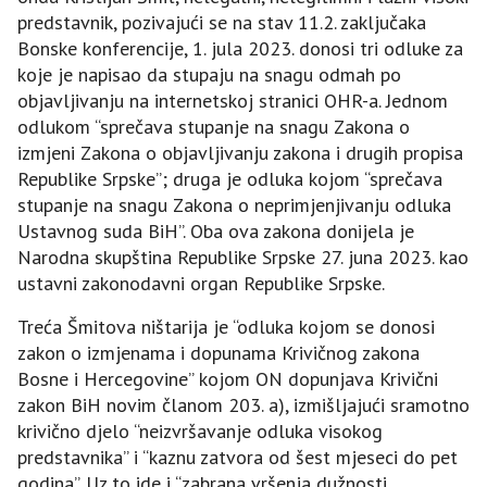
predstavnik, pozivajući se na stav 11.2. zaključaka
Bonske konferencije, 1. jula 2023. donosi tri odluke za
koje je napisao da stupaju na snagu odmah po
objavljivanju na internetskoj stranici OHR-a. Јednom
odlukom “sprečava stupanje na snagu Zakona o
izmjeni Zakona o objavljivanju zakona i drugih propisa
Republike Srpske”; druga je odluka kojom “sprečava
stupanje na snagu Zakona o neprimjenjivanju odluka
Ustavnog suda BiH”. Oba ova zakona donijela je
Narodna skupština Republike Srpske 27. juna 2023. kao
ustavni zakonodavni organ Republike Srpske.
Treća Šmitova ništarija je “odluka kojom se donosi
zakon o izmjenama i dopunama Krivičnog zakona
Bosne i Hercegovine” kojom ON dopunjava Krivični
zakon BiH novim članom 203. a), izmišljajući sramotno
krivično djelo “neizvršavanje odluka visokog
predstavnika” i “kaznu zatvora od šest mjeseci do pet
godina”. Uz to ide i “zabrana vršenja dužnosti,