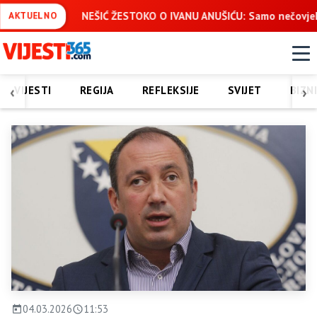
TOKO O IVANU ANUŠIĆU: Samo nečovjek može žaliti što nije učes
AKTUELNO
‹
›
VIJESTI
REGIJA
REFLEKSIJE
SVIJET
BIZN
04.03.2026
11:53