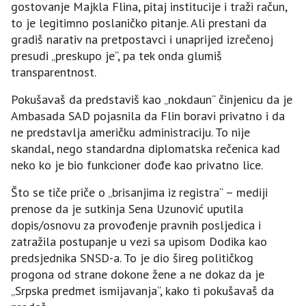
gostovanje Majkla Flina, pitaj institucije i traži račun,
to je legitimno poslaničko pitanje. Ali prestani da
gradiš narativ na pretpostavci i unaprijed izrečenoj
presudi „preskupo je“, pa tek onda glumiš
transparentnost.
Pokušavaš da predstaviš kao „nokdaun“ činjenicu da je
Ambasada SAD pojasnila da Flin boravi privatno i da
ne predstavlja američku administraciju. To nije
skandal, nego standardna diplomatska rečenica kad
neko ko je bio funkcioner dođe kao privatno lice.
Što se tiče priče o „brisanjima iz registra“ – mediji
prenose da je sutkinja Sena Uzunović uputila
dopis/osnovu za provođenje pravnih posljedica i
zatražila postupanje u vezi sa upisom Dodika kao
predsjednika SNSD-a. To je dio šireg političkog
progona od strane dokone žene a ne dokaz da je
„Srpska predmet ismijavanja“, kako ti pokušavaš da