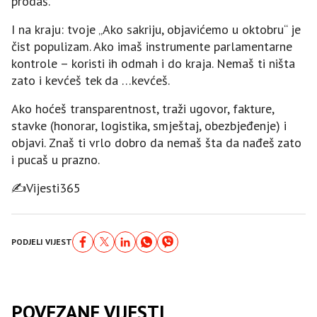
prodaš.
I na kraju: tvoje „Ako sakriju, objavićemo u oktobru“ je
čist populizam. Ako imaš instrumente parlamentarne
kontrole – koristi ih odmah i do kraja. Nemaš ti ništa
zato i kevćeš tek da …kevćeš.
Ako hoćeš transparentnost, traži ugovor, fakture,
stavke (honorar, logistika, smještaj, obezbjeđenje) i
objavi. Znaš ti vrlo dobro da nemaš šta da nađeš zato
i pucaš u prazno.
✍️Vijesti365
PODJELI VIJEST
POVEZANE VIJESTI