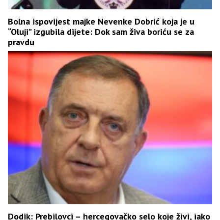
Bolna ispovijest majke Nevenke Dobrić koja je u
“Oluji” izgubila dijete: Dok sam živa boriću se za
pravdu
Dodik: Prebilovci – hercegovačko selo koje živi, iako