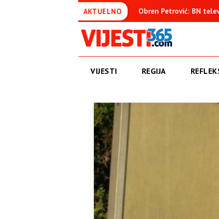
tom osuđenica
Obren Petrović: BN televizija ne informiše o
AKTUELNO
VIJESTI
REGIJA
REFLEKS