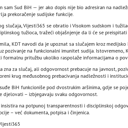
sam Sud BiH — jer ako dopis nije bio adresiran na nadležnu 
ja prekoračenje sudijske funkcije.
g slučaja, Vijesti365 se obratio i Visokom sudskom i tužil
plinskog tužioca, tražeći objašnjenje da li će se preispitat
imila, KDT navodi da je upoznat sa slučajem kroz medijsko i
uz pozivanje na funkcionalni imunitet sudija. Istovremeno, 
ti formalnu pritužbu ukoliko raspolaže informacijama o povr
a zna za slučaj, ali odgovornost prebacuje na javnost, poziv
oreni krug međusobnog prebacivanja nadležnosti i instituci
osuđe BiH funkcioniše pod dvostrukim aršinima, gdje se poje
ale djelovati – izbjegavaju svaku odgovornost.
insistira na potpunoj transparentnosti i disciplinskoj odgovo
epcije – već dokumenta, potpisa i činjenica.
ijesti365