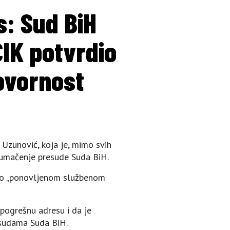
s: Sud BiH
CIK potvrdio
ovornost
 Uzunović, koja je, mimo svih
a tumačenje presude Suda BiH.
eč o „ponovljenom službenom
 pogrešnu adresu i da je
esudama Suda BiH.