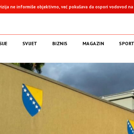
bjektivno, već pokušava da ospori vodovod na Vučijaku
Dodik
IJE
SVIJET
BIZNIS
MAGAZIN
SPOR