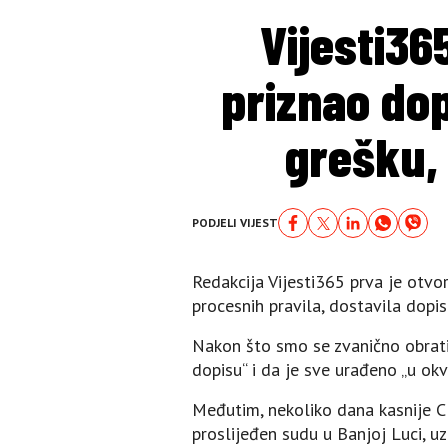
Vijesti36
priznao dop
grešku,
PODJELI VIJEST
Redakcija Vijesti365 prva je otvo
procesnih pravila, dostavila dopi
Nakon što smo se zvanično obratil
dopisu“ i da je sve urađeno „u okv
Međutim, nekoliko dana kasnije CI
proslijeđen sudu u Banjoj Luci, 