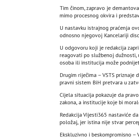
Tim činom, zapravo je demantovan 
mimo procesnog okvira i predstavl
U nastavku istrajnog praćenja ovo
odnosno njegovoj Kancelariji disci
U odgovoru koji je redakcija zapr
reagovati po službenoj dužnosti, 
osoba ili institucija može podnije
Drugim riječima – VSTS priznaje d
pravni sistem BiH pretvara u zatv
Cijela situacija pokazuje da prav
zakona, a institucije koje bi mor
Redakcija Vijesti365 nastaviće da 
položaj, jer istina nije stvar perc
Ekskluzivno i beskompromisno – V