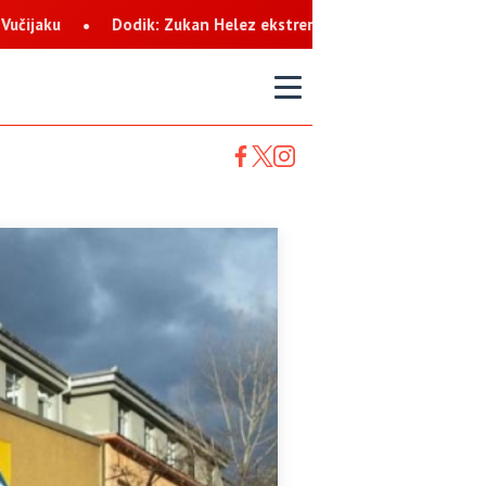
: Zukan Helez ekstremista koji svaku priliku koristi za netrpeljiv
T