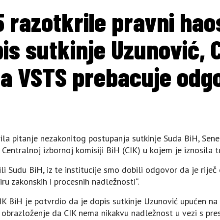
5 razotkrile pravni hao
is sutkinje Uzunović, 
 a VSTS prebacuje odg
rila pitanje nezakonitog postupanja sutkinje Suda BiH, Sene
s Centralnoj izbornoj komisiji BiH (CIK) u kojem je iznosil
i Sudu BiH, iz te institucije smo dobili odgovor da je rij
iru zakonskih i procesnih nadležnosti“.
K BiH je potvrdio da je dopis sutkinje Uzunović upućen na
uz obrazloženje da CIK nema nikakvu nadležnost u vezi s pr