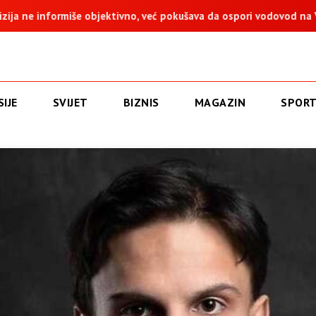
ektivno, već pokušava da ospori vodovod na Vučijaku
Dodik: 
IJE
SVIJET
BIZNIS
MAGAZIN
SPOR