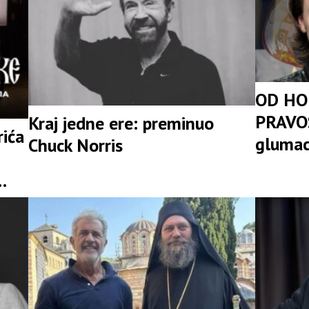
OD HO
PRAVOS
Kraj jedne ere: preminuo
rića
glumac
Chuck Norris
Kosovu 