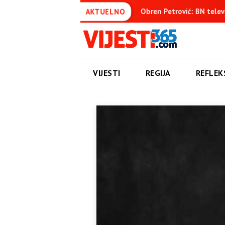
om osuđenica
Obren Petrović: BN televizija ne informiše obj
AKTUELNO
VIJESTI
REGIJA
REFLEKS