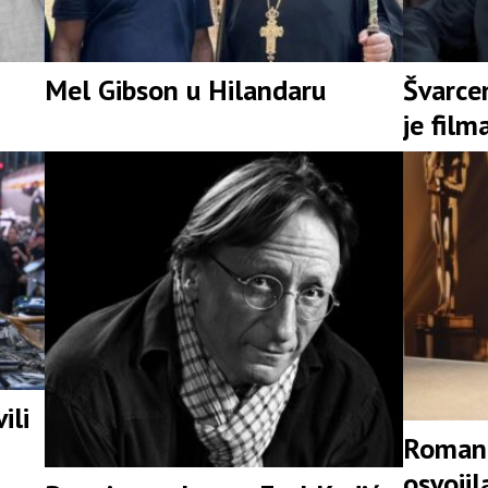
Mel Gibson u Hilandaru
Švarce
je film
ili
Romant
osvojil