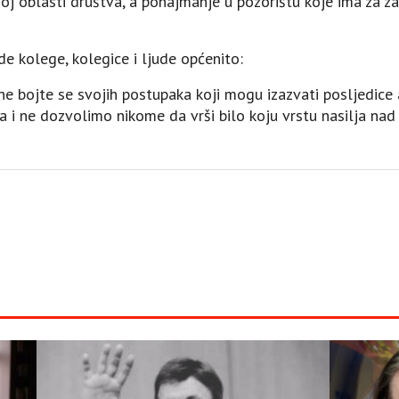
joj oblasti društva, a ponajmanje u pozorištu koje ima za z
e kolege, kolegice i ljude općenito:
 ne bojte se svojih postupaka koji mogu izazvati posljedice
a i ne dozvolimo nikome da vrši bilo koju vrstu nasilja nad