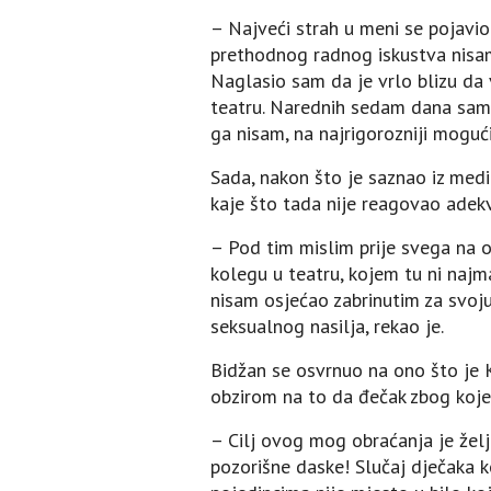
– Najveći strah u meni se pojavio
prethodnog radnog iskustva nisam 
Naglasio sam da je vrlo blizu da v
teatru. Narednih sedam dana sam
ga nisam, na najrigorozniji mogući
Sada, nakon što je saznao iz medij
kaje što tada nije reagovao adekv
– Pod tim mislim prije svega na 
kolegu u teatru, kojem tu ni najm
nisam osjećao zabrinutim za svoju
seksualnog nasilja, rekao je.
Bidžan se osvrnuo na ono što je 
obzirom na to da đečak zbog kojeg
– Cilj ovog mog obraćanja je žel
pozorišne daske! Slučaj dječaka k