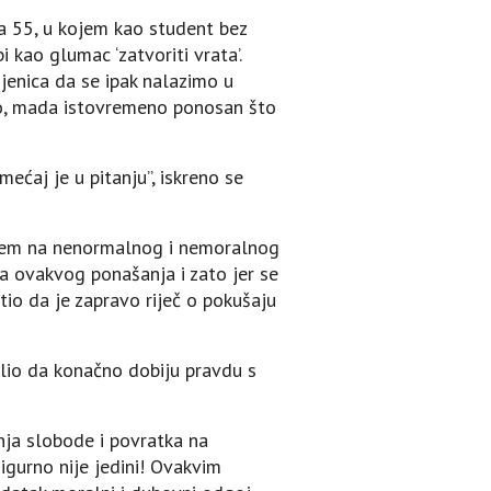
ra 55, u kojem kao student bez
kao glumac ‘zatvoriti vrata’.
injenica da se ipak nalazimo u
io, mada istovremeno ponosan što
ećaj je u pitanju”, iskreno se
njem na nenormalnog i nemoralnog
za ovakvog ponašanja i zato jer se
io da je zapravo riječ o pokušaju
lio da konačno dobiju pravdu s
nja slobode i povratka na
igurno nije jedini! Ovakvim