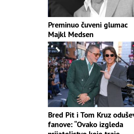
Preminuo čuveni glumac
Majkl Medsen
Bred Pit i Tom Kruz odušev
fanove: “Ovako izgleda
prijateljstvo koje traje