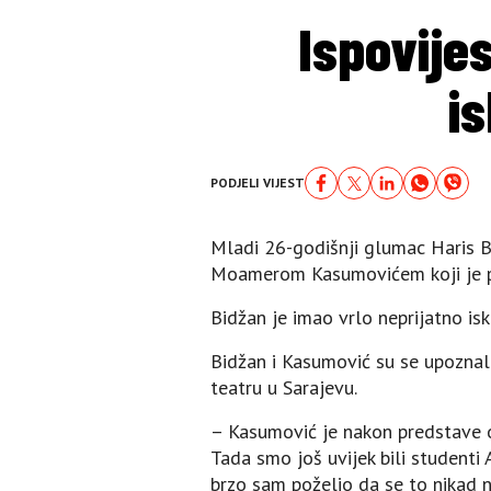
Ispovije
i
PODJELI VIJEST
Mladi 26-godišnji glumac Haris B
Moamerom Kasumovićem koji je pr
Bidžan je imao vrlo neprijatno isk
Bidžan i Kasumović su se upoznal
teatru u Sarajevu.
– Kasumović je nakon predstave o
Tada smo još uvijek bili studenti
brzo sam poželio da se to nikad ni