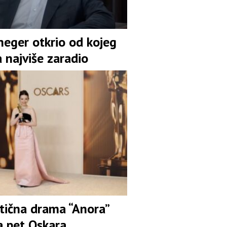
neger otkrio od kojeg
a najviše zaradio
ična drama “Anora”
a pet Oskara