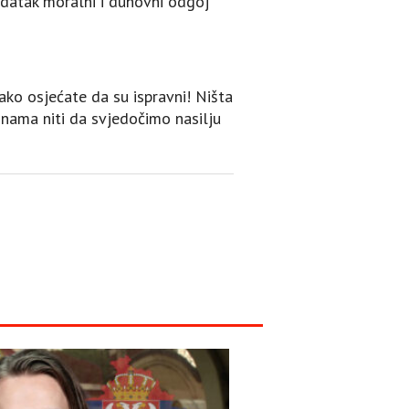
adatak moralni i duhovni odgoj
 ako osjećate da su ispravni! Ništa
 nama niti da svjedočimo nasilju