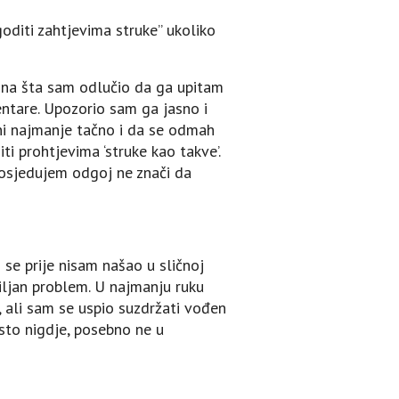
oditi zahtjevima struke” ukoliko
, na šta sam odlučio da ga upitam
entare. Upozorio sam ga jasno i
e ni najmanje tačno i da se odmah
ti prohtjevima ‘struke kao takve’.
posjedujem odgoj ne znači da
se prije nisam našao u sličnoj
iljan problem. U najmanju ruku
, ali sam se uspio suzdržati vođen
esto nigdje, posebno ne u