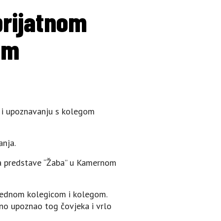
prijatnom
em
u i upoznavanju s kolegom
anja.
ja predstave “Žaba” u Kamernom
 jednom kolegicom i kolegom.
čno upoznao tog čovjeka i vrlo