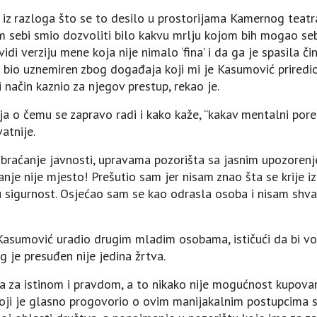
 iz razloga što se to desilo u prostorijama Kamernog teat
sebi smio dozvoliti bilo kakvu mrlju kojom bih mogao sebi 
idi verziju mene koja nije nimalo ‘fina’ i da ga je spasila č
 bio uznemiren zbog događaja koji mi je Kasumović prired
 način kaznio za njegov prestup, rekao je.
a o čemu se zapravo radi i kako kaže, “kakav mentalni porem
atnije.
obraćanje javnosti, upravama pozorišta sa jasnim upozore
anje nije mjesto! Prešutio sam jer nisam znao šta se krije i
 sigurnost. Osjećao sam se kao odrasla osoba i nisam shvat
Kasumović uradio drugim mladim osobama, ističući da bi vo
 je presuđen nije jedina žrtva.
ja za istinom i pravdom, a to nikako nije mogućnost kupova
oji je glasno progovorio o ovim manijakalnim postupcima s