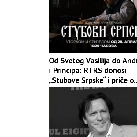
Od Svetog Vasilija do And
i Principa: RTRS donosi
„Stubove Srpske“ i priče o
srpskim velikanima