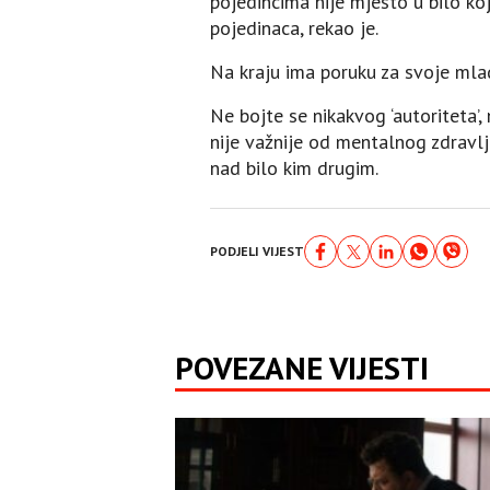
pojedincima nije mjesto u bilo ko
pojedinaca, rekao je.
Na kraju ima poruku za svoje mlad
Ne bojte se nikakvog ‘autoriteta’,
nije važnije od mentalnog zdravlj
nad bilo kim drugim.
PODJELI VIJEST
POVEZANE VIJESTI