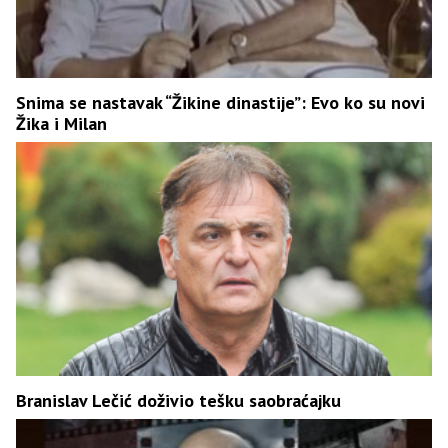
Snima se nastavak “Žikine dinastije”: Evo ko su novi
Žika i Milan
Branislav Lečić doživio tešku saobraćajku