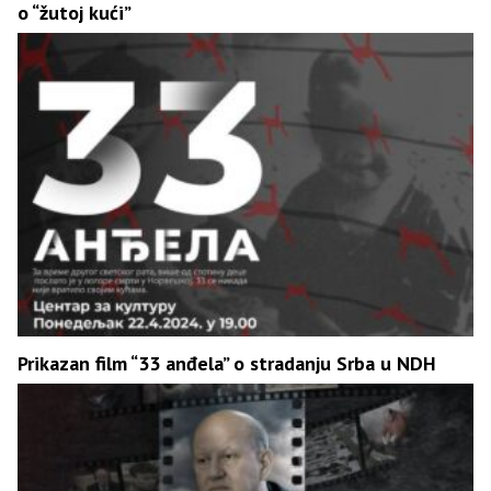
o “žutoj kući”
Prikazan film “33 anđela” o stradanju Srba u NDH