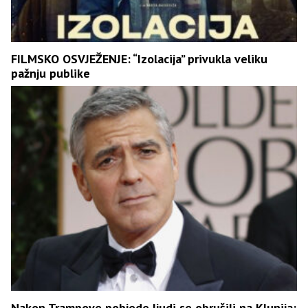
FILMSKO OSVJEŽENJE: “Izolacija” privukla veliku
pažnju publike
Nakon Trampove pobjede ljudi se obrušili na Klunija: