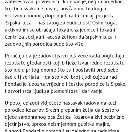
zaiteresovani privrednici i kompanije, nego i pojedinci,
koji bi u svakom smislu, novčanom, te drugim
vidovima pomoći, doprinijeli radu i misiji projekta
‘Srpska kuća – naš zalog za budućnost’. Osim toga,
aktivno im se obraćaju lokalne zajednice i lokalni
Centri za socijalni rad, sa željom da ‘srpskih kuća’ i
zadovoljnih porodica bude što više.
Poručuju da je zadovoljstvo još veće kada pogledaju
rezultate gledanosti koji bilježe izvanredne rezultate
što ide u prilog onome što su i postavili pred sebe
kao cilj serijala – da što veći broj ljudi čuje za rad
Fondacije, upozna vrijedne i čestite porodice iz Srpske,
i otvori srca ljudi za plemenitost i darivanje.
U petoj epizodi vidjećete nastavak radova na kući
porodice Kozarov. Srcem prepunim želja da šestoro
djece samohranog oca Željka Kozarova živi bezbrižno
djetinjstvo, uprkos neizmjernom gubitku majke, i
članovi Fondacije pomogli su zajedno sa radnicima,