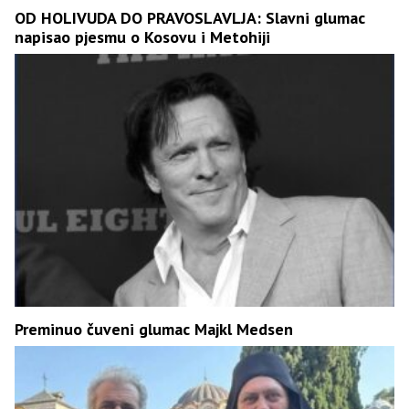
OD HOLIVUDA DO PRAVOSLAVLJA: Slavni glumac
napisao pjesmu o Kosovu i Metohiji
Preminuo čuveni glumac Majkl Medsen