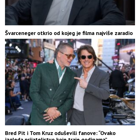
Švarceneger otkrio od kojeg je filma najviše zaradio
Bred Pit i Tom Kruz oduševili fanove: “Ovako
izgleda prijateljstvo koje traje godinama”