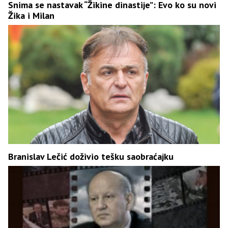
Snima se nastavak “Žikine dinastije”: Evo ko su novi
Žika i Milan
Branislav Lečić doživio tešku saobraćajku