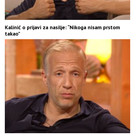
Kalinić o prijavi za nasilje: “Nikoga nisam prstom
takao”