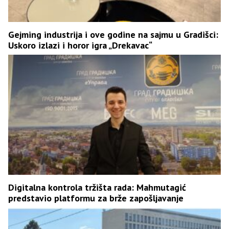
Gejming industrija i ove godine na sajmu u Gradišci:
Uskoro izlazi i horor igra „Drekavac“
Digitalna kontrola tržišta rada: Mahmutagić
predstavio platformu za brže zapošljavanje