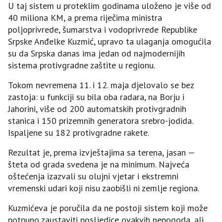
U taj sistem u proteklim godinama uloženo je više od
40 miliona KM, a prema riječima ministra
poljoprivrede, šumarstva i vodoprivrede Republike
Srpske Anđelke Kuzmić, upravo ta ulaganja omogućila
su da Srpska danas ima jedan od najmodernijih
sistema protivgradne zaštite u regionu.
Tokom nevremena 11. i 12. maja djelovalo se bez
zastoja: u funkciji su bila oba radara, na Borju i
Jahorini, više od 200 automatskih protivgradnih
stanica i 150 prizemnih generatora srebro-jodida.
Ispaljene su 182 protivgradne rakete.
Rezultat je, prema izvještajima sa terena, jasan —
šteta od grada svedena je na minimum. Najveća
oštećenja izazvali su olujni vjetar i ekstremni
vremenski udari koji nisu zaobišli ni zemlje regiona.
Kuzmićeva je poručila da ne postoji sistem koji može
potpuno zaustaviti posljedice ovakvih nepogoda, ali