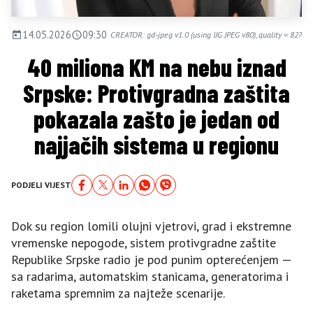
14.05.2026
09:30
CREATOR: gd-jpeg v1.0 (using IJG JPEG v80), quality = 82?
40 miliona KM na nebu iznad
Srpske: Protivgradna zaštita
pokazala zašto je jedan od
najjačih sistema u regionu
PODJELI VIJEST
Dok su region lomili olujni vjetrovi, grad i ekstremne
vremenske nepogode, sistem protivgradne zaštite
Republike Srpske radio je pod punim opterećenjem —
sa radarima, automatskim stanicama, generatorima i
raketama spremnim za najteže scenarije.