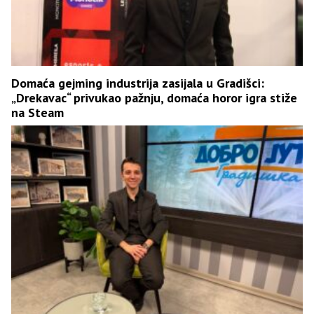
Domaća gejming industrija zasijala u Gradišci:
„Drekavac“ privukao pažnju, domaća horor igra stiže
na Steam