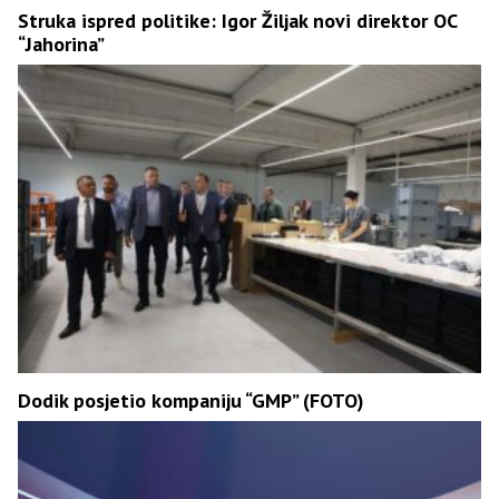
Struka ispred politike: Igor Žiljak novi direktor OC
“Јahorina”
Dodik posjetio kompaniju “GMP” (FOTO)