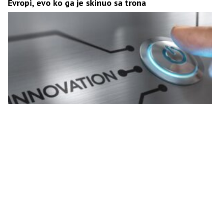
Evropi, evo ko ga je skinuo sa trona
Za inovacije u privredi Srpska izdvaja 14,5 miliona
KM