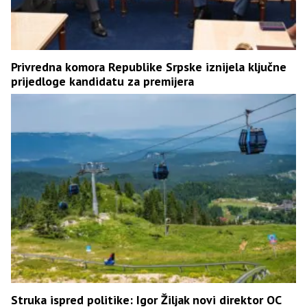
Privredna komora Republike Srpske iznijela ključne
prijedloge kandidatu za premijera
Struka ispred politike: Igor Žiljak novi direktor OC