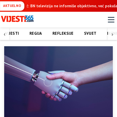
ne informiše objektivno, već pokušava da ospori vodovod na Vučija
AKTUELNO
‹
›
VIJESTI
REGIJA
REFLEKSIJE
SVIJET
BIZN