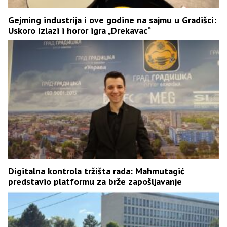
Gejming industrija i ove godine na sajmu u Gradišci:
Uskoro izlazi i horor igra „Drekavac“
Digitalna kontrola tržišta rada: Mahmutagić
predstavio platformu za brže zapošljavanje