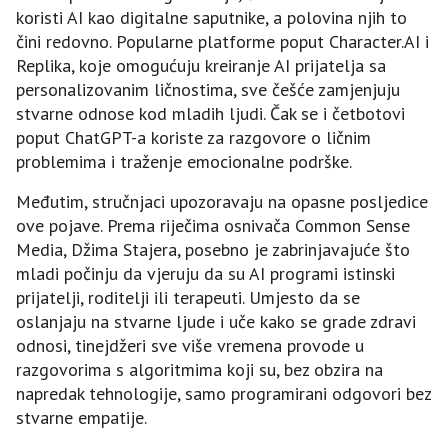
koristi AI kao digitalne saputnike, a polovina njih to
čini redovno. Popularne platforme poput Character.AI i
Replika, koje omogućuju kreiranje AI prijatelja sa
personalizovanim ličnostima, sve češće zamjenjuju
stvarne odnose kod mladih ljudi. Čak se i četbotovi
poput ChatGPT-a koriste za razgovore o ličnim
problemima i traženje emocionalne podrške.
Međutim, stručnjaci upozoravaju na opasne posljedice
ove pojave. Prema riječima osnivača Common Sense
Media, Džima Stajera, posebno je zabrinjavajuće što
mladi počinju da vjeruju da su AI programi istinski
prijatelji, roditelji ili terapeuti. Umjesto da se
oslanjaju na stvarne ljude i uče kako se grade zdravi
odnosi, tinejdžeri sve više vremena provode u
razgovorima s algoritmima koji su, bez obzira na
napredak tehnologije, samo programirani odgovori bez
stvarne empatije.