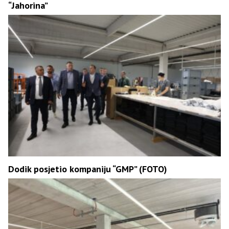
“Јahorina”
Dodik posjetio kompaniju “GMP” (FOTO)