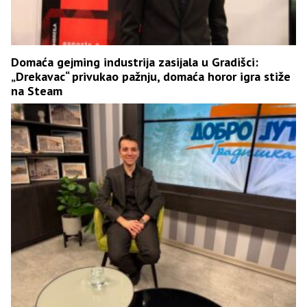
Domaća gejming industrija zasijala u Gradišci:
„Drekavac“ privukao pažnju, domaća horor igra stiže
na Steam