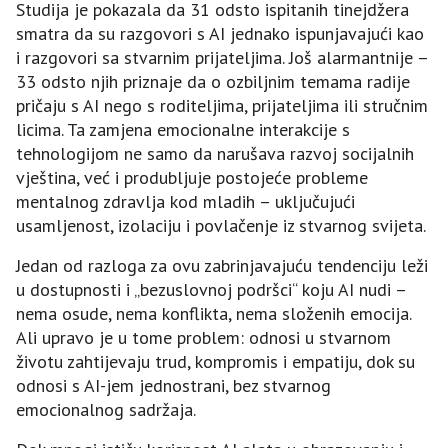
Studija je pokazala da 31 odsto ispitanih tinejdžera
smatra da su razgovori s AI jednako ispunjavajući kao
i razgovori sa stvarnim prijateljima. Još alarmantnije –
33 odsto njih priznaje da o ozbiljnim temama radije
pričaju s AI nego s roditeljima, prijateljima ili stručnim
licima. Ta zamjena emocionalne interakcije s
tehnologijom ne samo da narušava razvoj socijalnih
vještina, već i produbljuje postojeće probleme
mentalnog zdravlja kod mladih – uključujući
usamljenost, izolaciju i povlačenje iz stvarnog svijeta.
Jedan od razloga za ovu zabrinjavajuću tendenciju leži
u dostupnosti i „bezuslovnoj podršci“ koju AI nudi –
nema osude, nema konflikta, nema složenih emocija.
Ali upravo je u tome problem: odnosi u stvarnom
životu zahtijevaju trud, kompromis i empatiju, dok su
odnosi s AI-jem jednostrani, bez stvarnog
emocionalnog sadržaja.