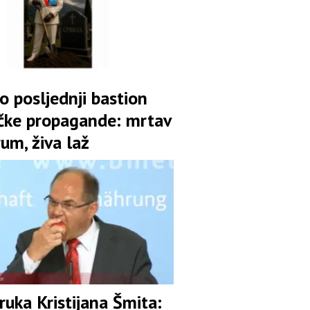
o posljednji bastion
tičke propagande: mrtav
um, živa laž
uka Kristijana Šmita: