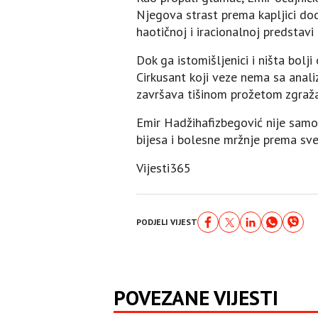
Njegova strast prema kapljici dod
haotičnoj i iracionalnoj predsta
Dok ga istomišljenici i ništa bol
Cirkusant koji veze nema sa analiz
završava tišinom prožetom zgraž
Emir Hadžihafizbegović nije samo 
bijesa i bolesne mržnje prema sve
Vijesti365
PODJELI VIJEST
POVEZANE VIJESTI