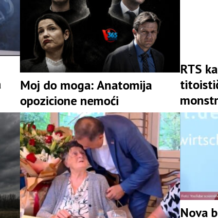
RTS ka
a
titois
Moj do moga: Anatomija
monstr
opozicione nemoći
Nova br