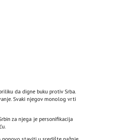
iliku da digne buku protiv Srba.
avanje. Svaki njegov monolog vrti
rbin za njega je personifikacija
ću.
 ponovo staviti u središte pažnje.