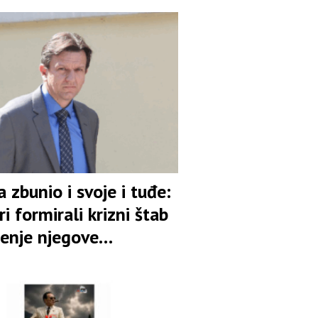
 zbunio i svoje i tuđe:
i formirali krizni štab
ćenje njegove
ature