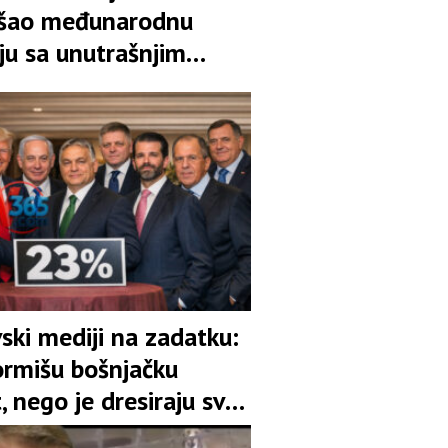
šao međunarodnu
ju sa unutrašnjim
em državne imovine u
ski mediji na zadatku:
ormišu bošnjačku
, nego je dresiraju sve
 jednog dana ne