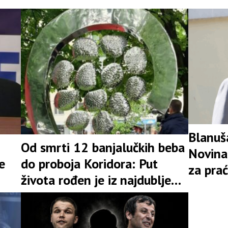
Blanuša
Od smrti 12 banjalučkih beba
Novinar
e
do proboja Koridora: Put
za pra
života rođen je iz najdublje
kandid
rane