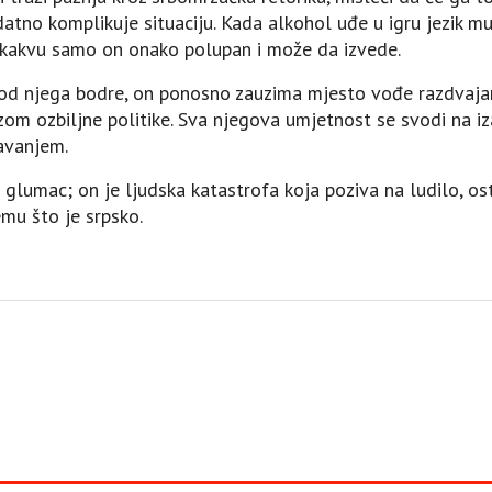
atno komplikuje situaciju. Kada alkohol uđe u igru jezik m
vi kakvu samo on onako polupan i može da izvede.
ji od njega bodre, on ponosno zauzima mjesto vođe razdvajan
om ozbiljne politike. Sva njegova umjetnost se svodi na iza
avanjem.
glumac; on je ljudska katastrofa koja poziva na ludilo, ost
mu što je srpsko.