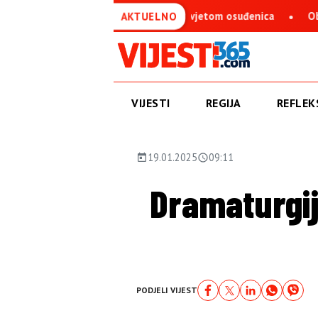
i predsjedava Savjetom osuđenica
Obren Petrović: BN telev
AKTUELNO
VIJESTI
REGIJA
REFLEKS
19.01.2025
09:11
Dramaturgij
PODJELI VIJEST