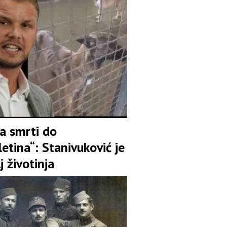
e u svojih 23%
la smrti do
etina“: Stanivuković je
j životinja