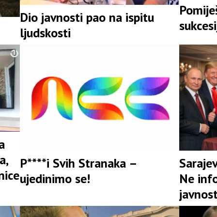
Pomije
Dio javnosti pao na ispitu
sukcesi
ljudskosti
pitanj
BiH
a
a,
P****i Svih Stranaka –
Sarajev
nice
ujedinimo se!
Ne inf
javnost
dok se