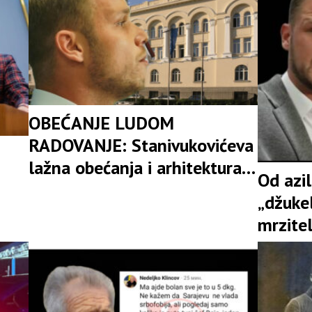
probud
OBEĆANJE LUDOM
RADOVANJE: Stanivukovićeva
lažna obećanja i arhitektura
Od azi
političkog privida
„džukel
mrzitel