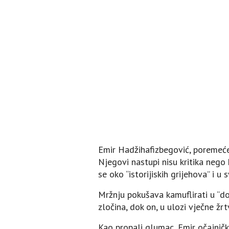
Emir Hadžihafizbegović, poremećen
Njegovi nastupi nisu kritika nego 
se oko “istorijiskih grijehova” i 
Mržnju pokušava kamuflirati u “dom
zločina, dok on, u ulozi vječne žr
Kao propali glumac, Emir očajnički