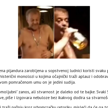
a pijandura zarobljena u sopstvenoj ludnici koristi svaku pr
histerični monolozi u kojima očajnički traži aplauz i odobr
u svom pomračenom umu on je jedini sudija.
oljubni” zanos, ali stvarnost je daleko od te bajke. Svaki S
tve, piše i izgovara nebuloze bez ikakvog dodira sa stvarnoš
 traži pažnju kroz srbomrzačku retoriku, misleći da će ga to