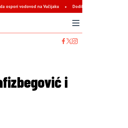
Vučijaku
Dodik: Zukan Helez ekstremista koji svaku priliku k
T
fizbegović i