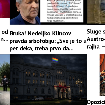
Sluge 
i od
Bruka! Nedeljko Klincov
Austro
anu
pravda srbofobiju: „Sve je to u
rajha —
pet deka, treba prvo da
danas
gledamo u svoje dvorište“(
FOTO, VIDEO)
Opozici