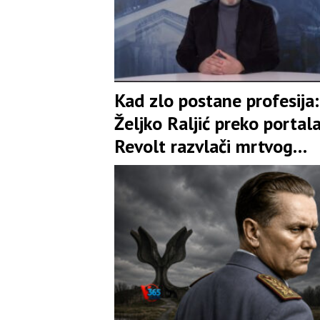
Kad zlo postane profesija:
Željko Raljić preko portal
Revolt razvlači mrtvog
Bobana Kusturića