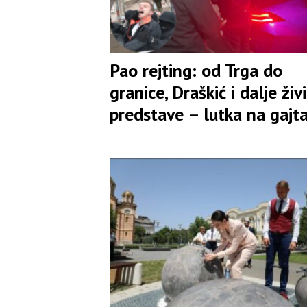
Pao rejting: od Trga do
granice, Draškić i dalje živ
predstave – lutka na gajt
željna pažnje