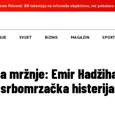
izija ne informiše objektivno, već pokušava da ospori vodovod na 
IJE
SVIJET
BIZNIS
MAGAZIN
SPOR
a mržnje: Emir Hadžiha
srbomrzačka histerija