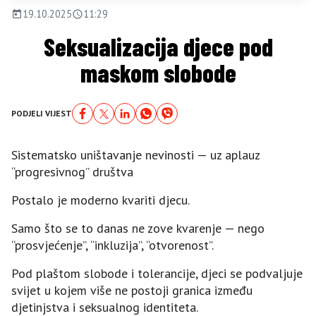
19.10.2025
11:29
Seksualizacija djece pod
maskom slobode
PODJELI VIJEST
Sistematsko uništavanje nevinosti — uz aplauz
“progresivnog” društva
Postalo je moderno kvariti djecu.
Samo što se to danas ne zove kvarenje — nego
“prosvjećenje”, “inkluzija”, “otvorenost”.
Pod plaštom slobode i tolerancije, djeci se podvaljuje
svijet u kojem više ne postoji granica između
djetinjstva i seksualnog identiteta.