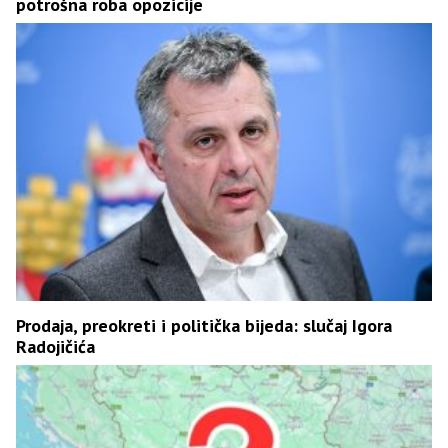
potrošna roba opozicije
Prodaja, preokreti i politička bijeda: slučaj Igora
Radojičića