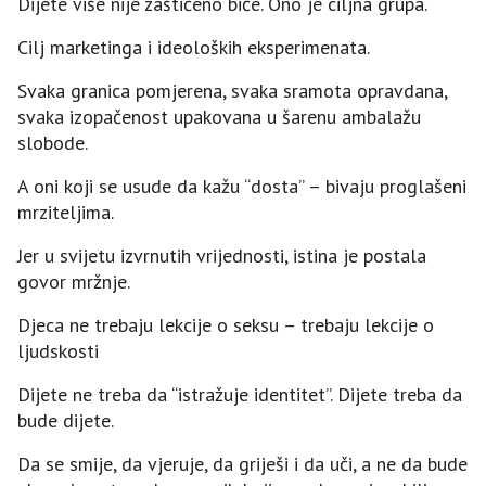
Dijete više nije zaštićeno biće. Ono je ciljna grupa.
Cilj marketinga i ideoloških eksperimenata.
Svaka granica pomjerena, svaka sramota opravdana,
svaka izopačenost upakovana u šarenu ambalažu
slobode.
A oni koji se usude da kažu “dosta” – bivaju proglašeni
mrziteljima.
Jer u svijetu izvrnutih vrijednosti, istina je postala
govor mržnje.
Djeca ne trebaju lekcije o seksu – trebaju lekcije o
ljudskosti
Dijete ne treba da “istražuje identitet”. Dijete treba da
bude dijete.
Da se smije, da vjeruje, da griješi i da uči, a ne da bude