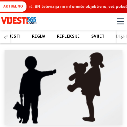
 ne informiše objektivno, već pokušava da ospori vodovod na Vučij
AKTUELNO
‹
›
VIJESTI
REGIJA
REFLEKSIJE
SVIJET
BIZN