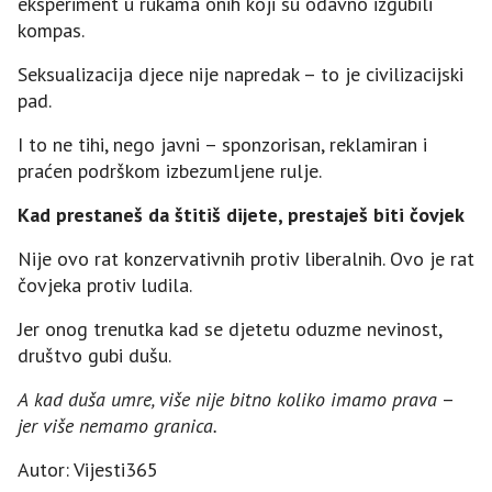
eksperiment u rukama onih koji su odavno izgubili
kompas.
Seksualizacija djece nije napredak – to je civilizacijski
pad.
I to ne tihi, nego javni – sponzorisan, reklamiran i
praćen podrškom izbezumljene rulje.
Kad prestaneš
da štitiš dijete, prestaješ biti čovjek
Nije ovo rat konzervativnih protiv liberalnih. Ovo je rat
čovjeka protiv ludila.
Jer onog trenutka kad se djetetu oduzme nevinost,
društvo gubi dušu.
A
kad duša umre, više nije bitno koliko imamo prava
–
jer više nemamo granica.
Autor: Vijesti365