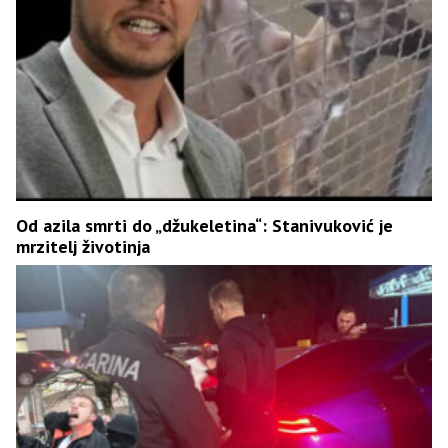
Od azila smrti do „džukeletina“: Stanivuković je
mrzitelj životinja